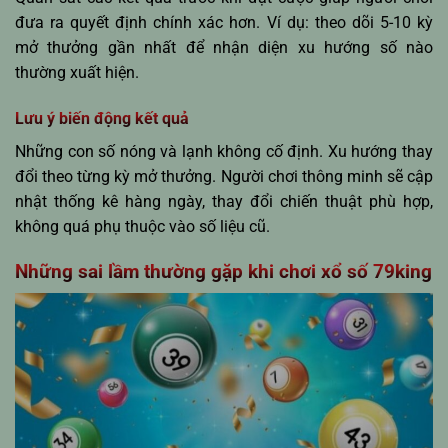
đưa ra quyết định chính xác hơn. Ví dụ: theo dõi 5-10 kỳ
mở thưởng gần nhất để nhận diện xu hướng số nào
thường xuất hiện.
Lưu ý biến động kết quả
Những con số nóng và lạnh không cố định. Xu hướng thay
đổi theo từng kỳ mở thưởng. Người chơi thông minh sẽ cập
nhật thống kê hàng ngày, thay đổi chiến thuật phù hợp,
không quá phụ thuộc vào số liệu cũ.
Những sai lầm thường gặp khi chơi xổ số 79king