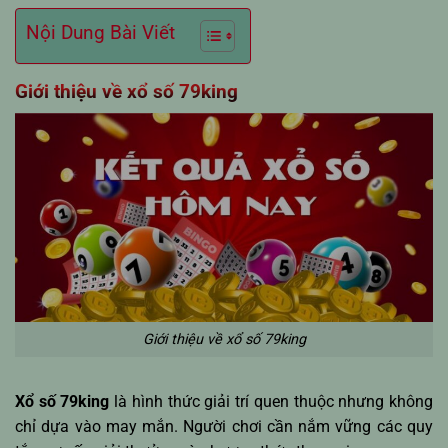
Nội Dung Bài Viết
Giới thiệu về xổ số 79king
Giới thiệu về xổ số 79king
Xổ số 79king
là hình thức giải trí quen thuộc nhưng không
chỉ dựa vào may mắn. Người chơi cần nắm vững các quy