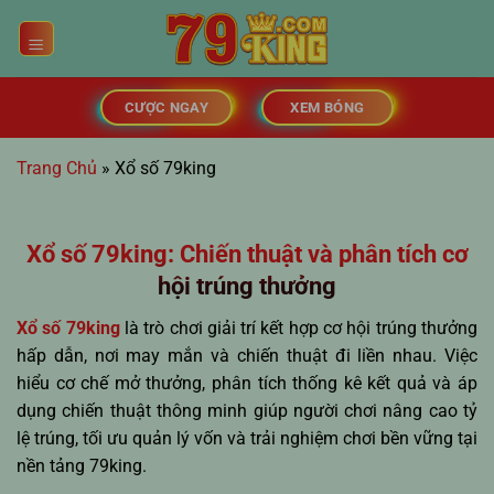
Chuyển
đến
nội
dung
CƯỢC NGAY
XEM BÓNG
Trang Chủ
»
Xổ số 79king
Xổ số 79king: Chiến thuật và phân tích cơ
hội trúng thưởng
Xổ số 79king
là trò chơi giải trí kết hợp cơ hội trúng thưởng
hấp dẫn, nơi may mắn và chiến thuật đi liền nhau. Việc
hiểu cơ chế mở thưởng, phân tích thống kê kết quả và áp
dụng chiến thuật thông minh giúp người chơi nâng cao tỷ
lệ trúng, tối ưu quản lý vốn và trải nghiệm chơi bền vững tại
nền tảng 79king.