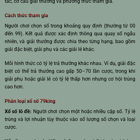
tắc, cơ cấu giải thưởng và phương thức tham gia.
Cách thức tham gia
Người chơi chọn số trong khoảng quy định (thường từ 00
đến 99). Kết quả được xác định thông qua quay số ngẫu
nhiên, và giải thưởng được chia theo từng hạng, bao gồm
giải đặc biệt, giải phụ và các giải lẻ khác.
Mỗi hình thức có tỷ lệ trả thưởng khác nhau. Ví dụ, giải đặc
biệt có thể trả thưởng cao gấp 50–70 lần cược, trong khi
giải phụ hoặc giải lẻ có tỷ lệ thấp hơn nhưng cơ hội trúng
cao hơn.
Phân loại xổ số 79king
Xổ số lô đề:
Người chơi chọn một hoặc nhiều cặp số. Tỷ lệ
trúng và lợi nhuận tùy thuộc vào số lượng số chọn và loại
cược.