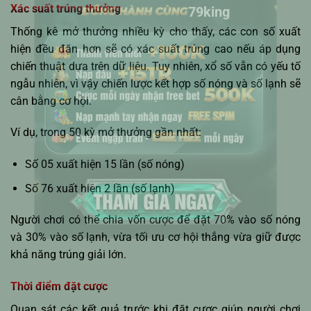
Xác suất trúng thưởng
79king
Thống kê mở thưởng nhiều kỳ cho thấy, các con số xuất
hiện đều đặn hơn sẽ có xác suất trúng cao nếu áp dụng
chiến thuật dựa trên dữ liệu. Tuy nhiên, xổ số vẫn có yếu tố
ngẫu nhiên, vì vậy chiến lược kết hợp số nóng và số lạnh sẽ
cân bằng cơ hội.
Ví dụ, trong 50 kỳ mở thưởng gần nhất:
Số 05 xuất hiện 15 lần (số nóng)
Số 76 xuất hiện 2 lần (số lạnh)
Người chơi có thể chia vốn cược để đặt 70% vào số nóng
và 30% vào số lạnh, vừa tối ưu cơ hội thắng vừa giữ được
khả năng trúng giải lớn.
Thời điểm đặt cược
Quan sát các kết quả trước khi đặt cược giúp người chơi