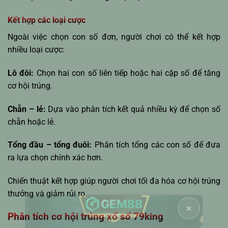
Kết hợp các loại cược
Ngoài việc chọn con số đơn, người chơi có thể kết hợp
nhiều loại cược:
Lô đôi:
Chọn hai con số liên tiếp hoặc hai cặp số để tăng
cơ hội trúng.
Chẵn – lẻ:
Dựa vào phân tích kết quả nhiều kỳ để chọn số
chẵn hoặc lẻ.
Tổng đầu – tổng đuôi:
Phân tích tổng các con số để đưa
ra lựa chọn chính xác hơn.
Chiến thuật kết hợp giúp người chơi tối đa hóa cơ hội trúng
thưởng và giảm rủi ro.
Phân tích cơ hội trúng xổ số 79king
×